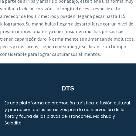
la parte de arriba y amarillo por abajo, este tiene una forma muy
similar a la de un corazón. La longitud de esta especie esta
alrededor de los 1.2 metros y pueden llegar a pesar hasta 115
kilogramos. Su mandíbulas llegan a desarrollarse con un nivel de
presión impresionante ya que consumen muchas presas que
tienen caparazón duro. Normalmente se alimentan de moluscos,
peces y crustáceos, tienen que sumergirse durante un tiempo
considerable para lograr capturar sus alimentos.
DTS
Es una plataforma de promoción turística, difusión cultural
y promoción de los esfuerzos para la conservación de la
flora y fauna de las playas de Troncones, Majahua y
Saladita.